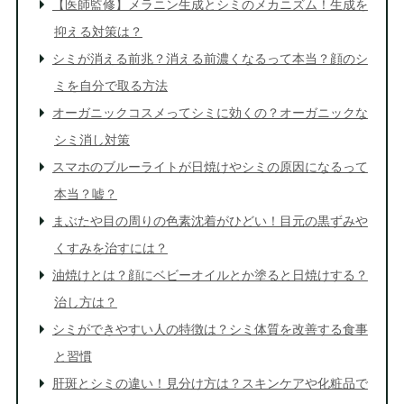
【医師監修】メラニン生成とシミのメカニズム！生成を
抑える対策は？
シミが消える前兆？消える前濃くなるって本当？顔のシ
ミを自分で取る方法
オーガニックコスメってシミに効くの？オーガニックな
シミ消し対策
スマホのブルーライトが日焼けやシミの原因になるって
本当？嘘？
まぶたや目の周りの色素沈着がひどい！目元の黒ずみや
くすみを治すには？
油焼けとは？顔にベビーオイルとか塗ると日焼けする？
治し方は？
シミができやすい人の特徴は？シミ体質を改善する食事
と習慣
肝斑とシミの違い！見分け方は？スキンケアや化粧品で