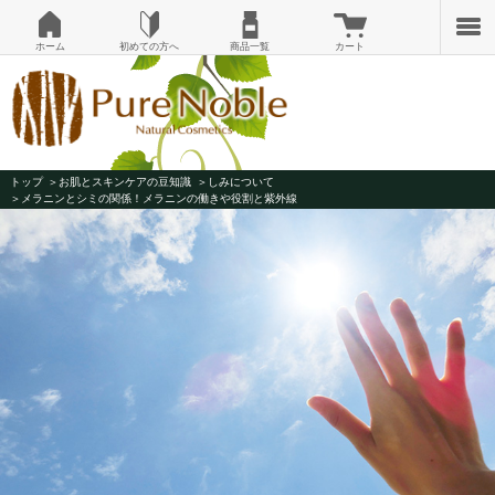
ホーム
初めての方へ
商品一覧
カート
トップ
お肌とスキンケアの豆知識
しみについて
メラニンとシミの関係！メラニンの働きや役割と紫外線