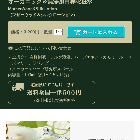
オーガニック＆無添加白樺化粧水
MotherWood&Silk Lotion
（マザーウッド＆シルクローション）
価格：3,200円
数量
この商品にについて問い合わせ
＜全成分＞ 白樺樹液、シルク溶液、ハーブエキス（カモミール、ロ
ーズマリー、ラベンダー）
＜メーカー＞ハーブ研究所スパール
内容量：100ml（約1〜1.5ヶ月分）