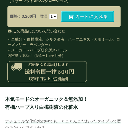
（マザーウッド＆シルクローション）
価格：3,200円
数量
この商品にについて問い合わせ
＜全成分＞ 白樺樹液、シルク溶液、ハーブエキス（カモミール、ロ
ーズマリー、ラベンダー）
＜メーカー＞ハーブ研究所スパール
内容量：100ml（約1〜1.5ヶ月分）
本気モードのオーガニック＆無添加！
有機ハーブ入り白樺樹液の化粧水
ナチュラルな化粧水の中でも、とことんこだわったタイプって案
外少ないんですよね？