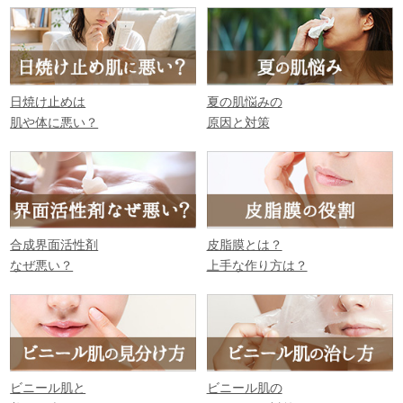
日焼け止めは
夏の肌悩みの
肌や体に悪い？
原因と対策
合成界面活性剤
皮脂膜とは？
なぜ悪い？
上手な作り方は？
ビニール肌と
ビニール肌の