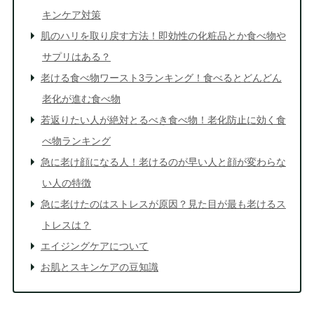
キンケア対策
肌のハリを取り戻す方法！即効性の化粧品とか食べ物や
サプリはある？
老ける食べ物ワースト3ランキング！食べるとどんどん
老化が進む食べ物
若返りたい人が絶対とるべき食べ物！老化防止に効く食
べ物ランキング
急に老け顔になる人！老けるのが早い人と顔が変わらな
い人の特徴
急に老けたのはストレスが原因？見た目が最も老けるス
トレスは？
エイジングケアについて
お肌とスキンケアの豆知識