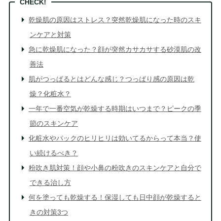
乾燥肌の原因はストレス？突然乾燥肌になった時のスキ
ンケアと対策
急に乾燥肌になった？顔が突然カサカサする砂漠肌の改
善法
肌がつっぱるとはどんな感じ？つっぱり感の原因は乾
燥？化粧水？
一年で一番空気が乾燥する時期はいつまで？ピークの季
節のスキンケア
化粧水やパックのヒリヒリは効いてるからって本当？使
い続けるべき？
粉吹き肌対策！顔や小鼻の粉吹きのスキンケアと自分で
できる治し方
何を塗っても乾燥する！保湿しても日中顔が乾燥すると
きの対策3つ