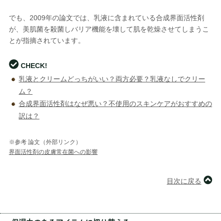
でも、2009年の論文では、乳液に含まれている合成界面活性剤
が、美肌菌を殺菌しバリア機能を壊して肌を乾燥させてしまうこ
とが指摘されています。
CHECK!
乳液とクリームどっちがいい？両方必要？乳液なしでクリー
ム？
合成界面活性剤はなぜ悪い？不使用のスキンケアがおすすめの
訳は？
※参考 論文（外部リンク）
界面活性剤の皮膚常在菌への影響
目次に戻る