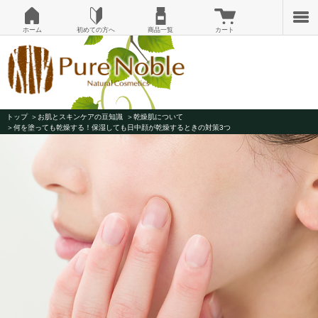
ホーム
初めての方へ
商品一覧
カート
トップ
お肌とスキンケアの豆知識
乾燥肌について
何を塗っても乾燥する！保湿しても日中顔が乾燥するときの対策3つ